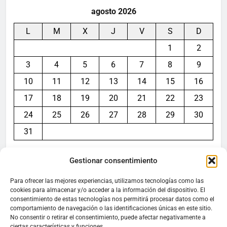
agosto 2026
L
M
X
J
V
S
D
1
2
3
4
5
6
7
8
9
10
11
12
13
14
15
16
17
18
19
20
21
22
23
24
25
26
27
28
29
30
31
« Jul
Gestionar consentimiento
Para ofrecer las mejores experiencias, utilizamos tecnologías como las
cookies para almacenar y/o acceder a la información del dispositivo. El
consentimiento de estas tecnologías nos permitirá procesar datos como el
Aviso legal
comportamiento de navegación o las identificaciones únicas en este sitio.
No consentir o retirar el consentimiento, puede afectar negativamente a
ciertas características y funciones.