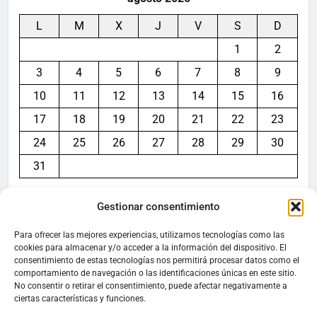
L
M
X
J
V
S
D
1
2
3
4
5
6
7
8
9
10
11
12
13
14
15
16
17
18
19
20
21
22
23
24
25
26
27
28
29
30
31
« Jul
Gestionar consentimiento
Para ofrecer las mejores experiencias, utilizamos tecnologías como las
cookies para almacenar y/o acceder a la información del dispositivo. El
consentimiento de estas tecnologías nos permitirá procesar datos como el
Aviso legal
comportamiento de navegación o las identificaciones únicas en este sitio.
No consentir o retirar el consentimiento, puede afectar negativamente a
ciertas características y funciones.
Política de privacidad