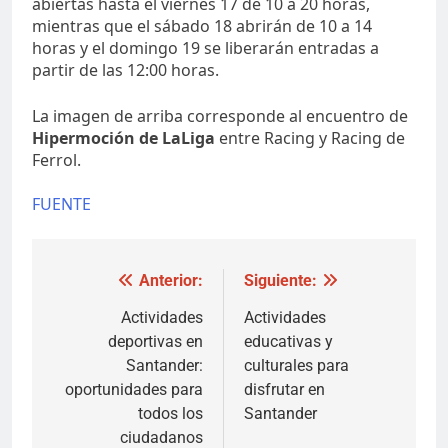
abiertas hasta el viernes 17 de 10 a 20 horas,
mientras que el sábado 18 abrirán de 10 a 14
horas y el domingo 19 se liberarán entradas a
partir de las 12:00 horas.
La imagen de arriba corresponde al encuentro de
Hipermoción de LaLiga
entre Racing y Racing de
Ferrol.
FUENTE
Navegación
Anterior:
Siguiente:
de
Actividades
Actividades
deportivas en
educativas y
entradas
Santander:
culturales para
oportunidades para
disfrutar en
todos los
Santander
ciudadanos