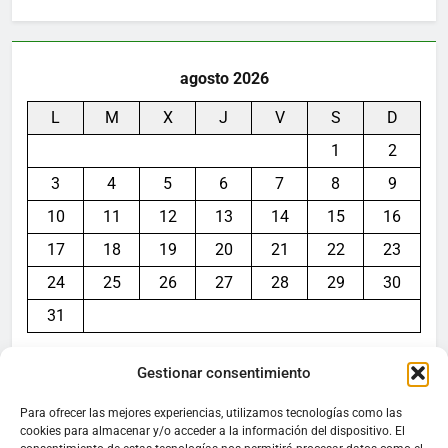
agosto 2026
L
M
X
J
V
S
D
1
2
3
4
5
6
7
8
9
10
11
12
13
14
15
16
17
18
19
20
21
22
23
24
25
26
27
28
29
30
31
« Jul
Gestionar consentimiento
Para ofrecer las mejores experiencias, utilizamos tecnologías como las
cookies para almacenar y/o acceder a la información del dispositivo. El