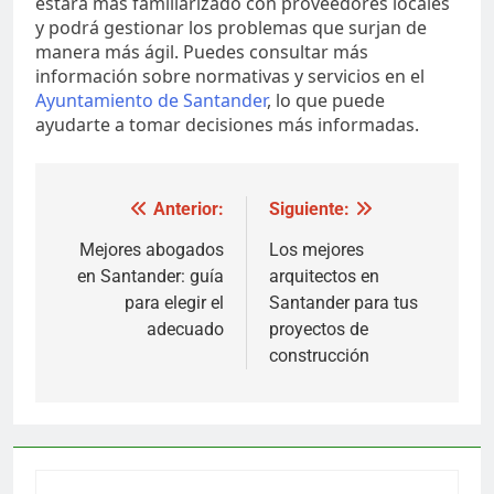
estará más familiarizado con proveedores locales
y podrá gestionar los problemas que surjan de
manera más ágil. Puedes consultar más
información sobre normativas y servicios en el
Ayuntamiento de Santander
, lo que puede
ayudarte a tomar decisiones más informadas.
Navegación
Anterior:
Siguiente:
de
Mejores abogados
Los mejores
en Santander: guía
arquitectos en
entradas
para elegir el
Santander para tus
adecuado
proyectos de
construcción