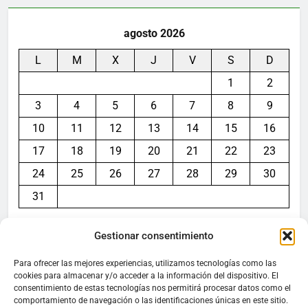
agosto 2026
L
M
X
J
V
S
D
1
2
3
4
5
6
7
8
9
10
11
12
13
14
15
16
17
18
19
20
21
22
23
24
25
26
27
28
29
30
31
« Jul
Gestionar consentimiento
Para ofrecer las mejores experiencias, utilizamos tecnologías como las
cookies para almacenar y/o acceder a la información del dispositivo. El
consentimiento de estas tecnologías nos permitirá procesar datos como el
Aviso legal
comportamiento de navegación o las identificaciones únicas en este sitio.