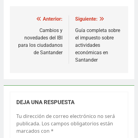
Navegación
Anterior:
Siguiente:
de
Cambios y
Guía completa sobre
novedades del IBI
el impuesto sobre
entradas
para los ciudadanos
actividades
de Santander
económicas en
Santander
DEJA UNA RESPUESTA
Tu dirección de correo electrónico no será
publicada.
Los campos obligatorios están
marcados con
*