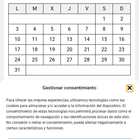
L
M
X
J
V
S
D
1
2
3
4
5
6
7
8
9
10
11
12
13
14
15
16
17
18
19
20
21
22
23
24
25
26
27
28
29
30
31
« Jul
Gestionar consentimiento
Para ofrecer las mejores experiencias, utilizamos tecnologías como las
cookies para almacenar y/o acceder a la información del dispositivo. El
consentimiento de estas tecnologías nos permitirá procesar datos como el
Aviso legal
comportamiento de navegación o las identificaciones únicas en este sitio.
No consentir o retirar el consentimiento, puede afectar negativamente a
ciertas características y funciones.
Política de privacidad