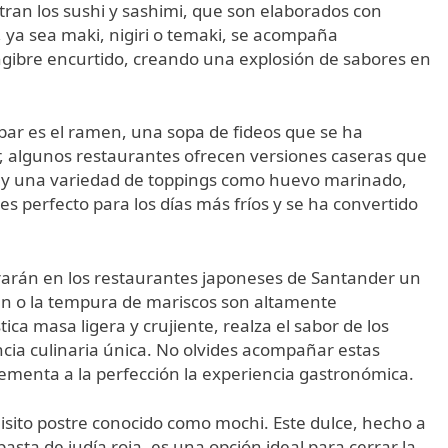
ran los sushi y sashimi, que son elaborados con
i, ya sea maki, nigiri o temaki, se acompaña
ngibre encurtido, creando una explosión de sabores en
bar es el ramen, una sopa de fideos que se ha
, algunos restaurantes ofrecen versiones caseras que
cos y una variedad de toppings como huevo marinado,
 es perfecto para los días más fríos y se ha convertido
arán en los restaurantes japoneses de Santander un
atún o la tempura de mariscos son altamente
ca masa ligera y crujiente, realza el sabor de los
cia culinaria única. No olvides acompañar estas
lementa a la perfección la experiencia gastronómica.
uisito postre conocido como mochi. Este dulce, hecho a
asta de judía roja, es una opción ideal para cerrar la