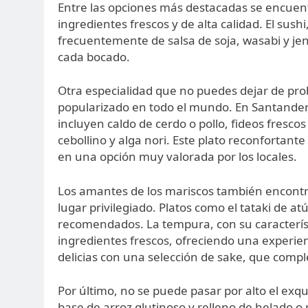
Entre las opciones más destacadas se encuent
ingredientes frescos y de alta calidad. El sush
frecuentemente de salsa de soja, wasabi y je
cada bocado.
Otra especialidad que no puedes dejar de pro
popularizado en todo el mundo. En Santander
incluyen caldo de cerdo o pollo, fideos fres
cebollino y alga nori. Este plato reconfortante
en una opción muy valorada por los locales.
Los amantes de los mariscos también encontr
lugar privilegiado. Platos como el tataki de 
recomendados. La tempura, con su característi
ingredientes frescos, ofreciendo una experien
delicias con una selección de sake, que comp
Por último, no se puede pasar por alto el exq
base de arroz glutinoso y relleno de helado o p