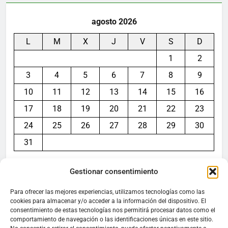
agosto 2026
L
M
X
J
V
S
D
1
2
3
4
5
6
7
8
9
10
11
12
13
14
15
16
17
18
19
20
21
22
23
24
25
26
27
28
29
30
31
« Jul
Gestionar consentimiento
Para ofrecer las mejores experiencias, utilizamos tecnologías como las
cookies para almacenar y/o acceder a la información del dispositivo. El
consentimiento de estas tecnologías nos permitirá procesar datos como el
Aviso legal
comportamiento de navegación o las identificaciones únicas en este sitio.