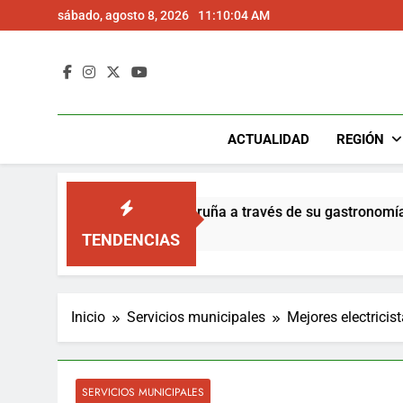
Saltar
sábado, agosto 8, 2026
11:10:05 AM
al
contenido
ACTUALIDAD
REGIÓN
rovincia de A Coruña a través de su gastronomía
TENDENCIAS
Inicio
Servicios municipales
Mejores electricis
SERVICIOS MUNICIPALES